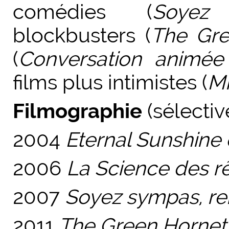
comédies (
Soyez
blockbusters (
The Gre
(
Conversation anim
films plus intimistes (
Mi
Filmographie
(sélectiv
2004
Eternal Sunshine 
2006
La Science des r
2007
Soyez sympas, r
2011
The Green Hornet